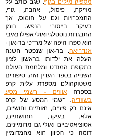
מספיק מילים בגוף
. שגב כותב על 
מוזיקה, פיסול, אהבה, גוף, 
התמכרויות וגם על חומוס, אך 
בעיקר בייסורי הנפש. רומן 
התבגרות נוסטלגי ואולי אפילו נאיבי 
הוא ספרו היפה של מרדכי בר-און - 
אנדריאה
. בר-און שנפטר השנה 
העלה את ילדותו בראשון לציון 
בתקופת המנדט ומלחמת העולם 
השנייה בספר העדין הזה. סיפורים 
משטוקהולם מספרת עלית קרפ 
בספרה 
אווזים - רשמי מסע 
בשוודיה
. רשמי המסע של קרפ 
אינם רק פיזיים, חזותיים וחושיים, 
אלא, בעיקר, תחושתיים, 
אסוציאטיביים ואולי גם מדומיינים. 
דומה כי הכיוון הוא מהמדומיין 