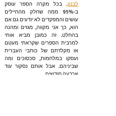
לבנון
. בכל מקרה הספר עוסק 
ב-95% ממה שחלק מהחיילים 
עושים והמפקדים לא יודעים גם אם 
הוא, כך אני מקווה, מגזים ומהנה 
בהחלט. זה כמובן מביא אותי 
למרבית הספרים שקראתי מעטם 
או מקלדתם של כותבי העברית 
ועסקו במלחמות, סכסוכים ומה 
שביניהם. אבל אותם נסקור עוד 
ארבעה חודשים. 
#ספרים
 שנכתבו בעברית ולא 
עיוניים. קראתי מעט, אבל יש על 
מה להמליץ וגם במה להשתפר 
שנה הבאה. מבטיח.