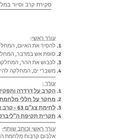
סקירת קרב וסיור במלחמ
עורך ראשי
:
להסיר את האיום, המחלקה 
סופת אש במדבר, המחלקה ל
לכבוש את ההר, המחלקה לה
משברי ים, המחלקה להיסטו
עורך
:
הקרב על דרדרה ותפקיד חטמ"ר 3 וגד
מחקר על חללי מלחמת
לחימת צג"ם 63 - קרב אום כתף-אבו עגילה, 5-6 ביוני 1967
תקרית תקיפת ה"ליברט
עורך ראשי וכותב שותף
:
אלבום קרבות מלחמת העצמ