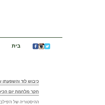
בית
כיבוש לוד והשפעתו ע
חקר מלחמת יום הכיפ
ההיסטוריה של ה'פילבוקס', מח"ץ 18, מרץ 