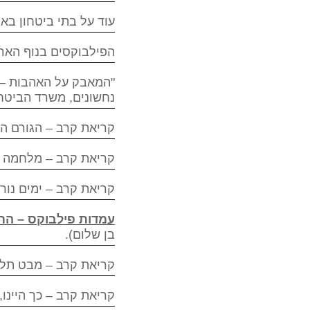
עוד על בתי ביטחון בארץ, אריאל 176, דצמבר
הפילבוקסים בנוף הארץ, אריאל 179, אפריל 7
"המאבק על האהבות – ד
נחשונים, משרד הביטחון ומערכות, 07
קריאת קרב – הגורם האנושי, ביבשה 9, אפריל 2009, עמ' 6
קריאת קרב – מלחמה על האומץ, ביבשה 10, יוני 9
קריאת קרב – ימים נוראים, ביבשה 11, ספטמבר 2009, עמ' 
עמדות פילבוקס – הת
בן שלום).
קריאת קרב – מבט תלול מסלול, ביבשה 13, אפריל 10
קריאת קרב – כך היינו, ביבשה 15, ספטמבר 2010, עמ' 51 (בשית