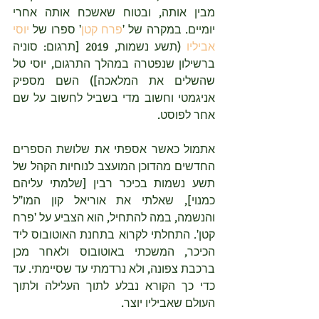
מבין אותה, ובטוח שאשכח אותה אחרי 
יומיים. במקרה של '
פרח קטן
' ספרו של 
יוסי 
אביליו
 (תשע נשמות, 2019 [תרגום: סוניה 
ברשילון שנפטרה במהלך התרגום, יוסי טל 
שהשלים את המלאכה]) השם מספיק 
אניגמטי וחשוב מדי בשביל לחשוב על שם 
אחר לפוסט. 
אתמול כאשר אספתי את שלושת הספרים 
החדשים מהדוכן המועצב לנוחיות הקהל של 
תשע נשמות בכיכר רבין [שלמתי עליהם 
כמנוי], שאלתי את אוריאל קון המו"ל 
והנשמה, במה להתחיל, הוא הצביע על 'פרח 
קטן'. התחלתי לקרוא בתחנת האוטובוס ליד 
הכיכר, המשכתי באוטובוס ולאחר מכן 
ברכבת צפונה, ולא נרדמתי עד שסיימתי. עד 
כדי כך הקורא נבלע לתוך העלילה ולתוך 
העולם שאביליו יוצר.