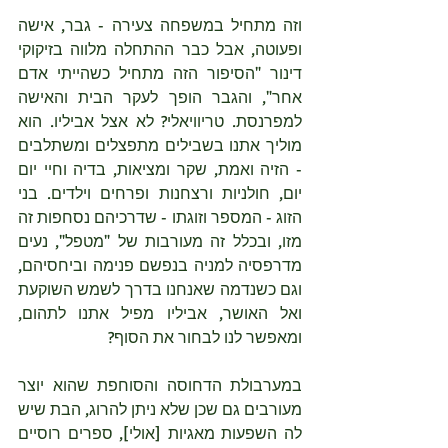
וזה מתחיל במשפחה צעירה - גבר, אישה 
ופעוטה, אבל כבר ההתחלה מלווה בזיקוקי 
דינור "הסיפור הזה מתחיל כשהייתי אדם 
אחר", והגבר הופך לעקר הבית והאישה 
למפרנסת. טריוויאלי? לא אצל אביליו. הוא 
מוליך אתנו בשבילים מתפצלים ומשתלבים 
- הזיה ואמת, שקר ומציאות, בדיה וחיי יום 
יום, חולניות ורצחנות ופרחים וילדים. בני 
הזוג - המספר וזוגתו - שדרכיהם נסחפות זה 
מזו, ובכלל זה מעורבות של "מטפל", נעים 
מדרפסיה למניה בנפשם פנימה וביחסיהם, 
וגם כשנדמה שאנחנו בדרך לשמש השוקעת 
ואל האושר, אביליו מפיל אתנו לתהום, 
ומאפשר לנו לבחור את הסוף?
במערבולת הדחוסה והסוחפת שהוא יוצר 
מעורבים גם שכן שלא ניתן להרוג, הבת שיש 
לה השפעות מאגיות [אולי], ספרים רוסיים 