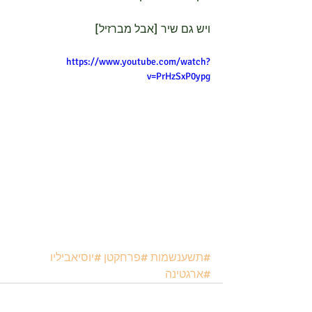
ויש גם שיר [אבל מברזיל]
https://www.youtube.com/watch?
v=PrHzSxP0ypg
#תשענשמות
#פרחקטן
#יוסיאביליו
#ארגטינה