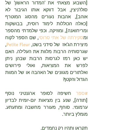
[השבוע מצאתי את 'המדור הראשון' של 
סולז'ניצין, אבל דווקא אותו הגיבור לא 
אוהב], אהבות נעורים מהסוג המוטרף 
[כאלה הכוללות לימוד רוסית, בבושקות 
ומריחואנה], ומוזיקה. וכפי שלמדתי מהספר 
ומ
סקירתה של אתי סרוסי
, שם הספר לקוח 
מיצירת הג'אז  של סידני בשט, 
Petite Fleur
, 
שגרסותיה הרבות מלוות את העלילה. האם 
יש כאן רמז לגרסות הרבות שבהן ניתן 
לפרש את המציאות, ואולי פירושים 
ואלתורים מגוונים של האהבה או של המוות 
הגדול והקטן?
#ספר
 חשיפה לסופר ארגנטיני נוסף 
[תודה], שנע בין מציאות יום-יומית לבדיון 
ערמומי. סוחף, מעורר מחשבה ומתעתע. 
מומלץ ביותר.
תקראו ותהיו רק נחמדים.