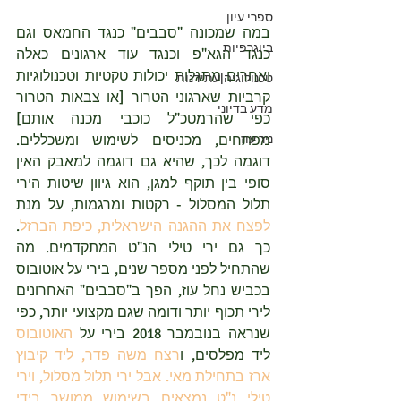
ספרי עיון
במה שמכונה "סבבים" כנגד החמאס וגם 
ביוגרפיות
כנגד הגא"פ וכנגד עוד ארגונים כאלה 
ואחרים מתגלות יכולות טקטיות וטכנולוגיות 
טכנולוגיה|עתידנות
קרביות שארגוני הטרור [או צבאות הטרור 
מדע בדיוני
כפי שהרמטכ"ל כוכבי מכנה אותם] 
ניר עוז
מפתחים, מכניסים לשימוש ומשכללים. 
דוגמה לכך, שהיא גם דוגמה למאבק האין 
סופי בין תוקף למגן, הוא גיוון שיטות הירי 
תלול המסלול - רקטות ומרגמות, על מנת 
לפצח את ההגנה הישראלית, כיפת הברזל
. 
כך גם ירי טילי הנ"ט המתקדמים. מה 
שהתחיל לפני מספר שנים, בירי על אוטובוס 
בכביש נחל עוז, הפך ב"סבבים" האחרונים 
לירי תכוף יותר ודומה שגם מקצועי יותר, כפי 
שנראה בנובמבר 2018 בירי על 
האוטובוס
ליד מפלסים, ו
רצח משה פדר, ליד קיבוץ 
ארז בתחילת מאי. אבל ירי תלול מסלול, וירי 
טילי נ"ט נמצאים בשימוש ממושך בידי 