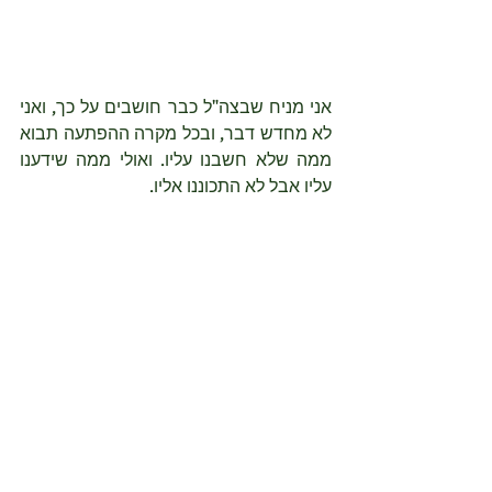
אני מניח שבצה"ל כבר חושבים על כך, ואני 
לא מחדש דבר, ובכל מקרה ההפתעה תבוא 
ממה שלא חשבנו עליו. ואולי ממה שידענו 
עליו אבל לא התכוננו אליו.
#חמאס
#דאעש
#מוצול
#סבבילחימה
#עזה
#צהל
#הפתעה
#טיליםמשוטטים
#רחפנים
#רכבתופת
פוסטים אחרונים
הצג הכול