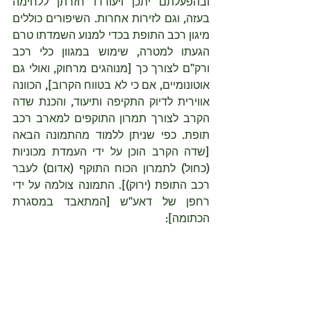
ובהפעלתם יתכן ויעודדו חזרתן ללחימה 
בעזה, וגם לזירות אחרות. השיפורים כוללים 
מיגון רכב התופת בכדי למנוע השמדתו טרם 
הגעתו למטרה, שימוש במגוון כלי רכב 
ורק"ם לצורך כך [מנוהגים מרחוק, ואולי גם 
אוטונומיים, אם כי לא בטווח הקרוב], הכוונה 
אווירית לדיוק התקיפה ותיעוד, והכנת שדה 
הקרב לצורך תמרון התוקפים למארב רכב 
תופת. כפי שניתן ללמוד מהתמונה הבאה 
[שדה הקרב הוכן על ידי העמדת מכוניות 
(כחול) לתמרון הכוח התוקף (אדום) לעבר 
רכב התופת (ירוק)]. התמונה צולמה על ידי 
רחפן של דאע"ש [המתאבד במסגרת 
הכתומה]: