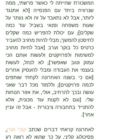
המשכורת שהייתה לי כאשר פרשתי, ממה 
שנרוויח ביחד עם הפנסייה [לא אתנגד 
ליותר, אבל לא נתאבד על זה ולא נוותר על 
שעות משפחה ופנאי בשביל עוד כמה 
שקלים]; עם יכולת להפריש כמה שקלים 
לחיסכון להמשך; מבלי להיות מחויב להעביר 
כרטיס כל בוקר וערב [אבל להיות מחויב 
למשימות ולפרויקטים ולעשות אותם הכי 
עמוק וטוב שאפשר]; לא לנהל, לעשות 
בעצמי את העבודה ומבלי להעסיק אחרים 
[אם כי בשנה האחרונה לקחתי שותפים 
לכמה פרויקטים]; וללמוד מכל דבר שאני 
עושה ובכך להרחיב, אולי, את אזור הנוחות 
שלי. [וגם לא לקנות עוד מכונית, אלא 
להתנייד בתחבורה ציבורית - אבל זה עניין 
אחר].
לאחרונה קראתי דברים שכתב 
קובי אורן
, 
פסיכולוג קליני, על כך שהוא לא רואה רע 