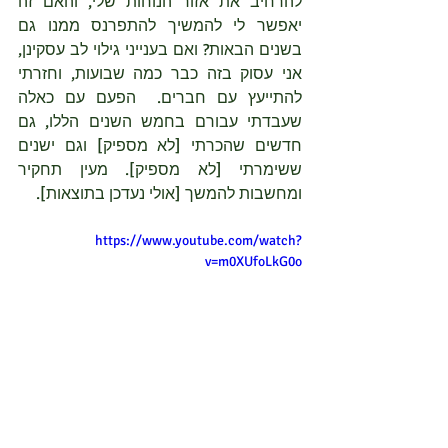
להרחיב את אזור הנוחות שלי, והאם זה 
יאפשר לי להמשיך להתפרנס ממנו גם 
בשנים הבאות? ואם בענייני גילוי לב עסקינן, 
אני עסוק בזה כבר כמה שבועות, וחזרתי 
להתייעץ עם חברים.  הפעם עם כאלה 
שעבדתי עבורם בחמש השנים הללו, גם 
חדשים שהכרתי [לא מספיק] וגם ישנים 
ששימרתי [לא מספיק]. מעין תחקיר 
ומחשבות להמשך [אולי נעדכן בתוצאות].
https://www.youtube.com/watch?
v=m0XUfoLkG0o
אז יצא פוסט שונה מהמאה וקצת הקודמים, 