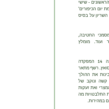
עוד ספר שקראתי ביום הכיפורים. בתחילה תכננתי לקרוא רק את הרלוונטי ליומיים הראשונים - שישי 
ושביעי באוקטובר 1973. אבל ספרו של אמנון רשף - 'לא נחדל! - חטיבה 14 במלחמת יום הכיפורים' 
(דביר, 2013) מושך את הקריאה. זו גרסה מקוצרת [430 עמודים] של קרבות חטיבת השריון על בסיס 
 עם מסמכי החטיבה, 
ארכיון צה"ל, הקלטות קשר ועוד. מומלץ 
ביום הכיפורים הייתה חטיבה 14 המפקדה 
המרחבית במרכז ודרום תעלת סואץ. רשף מתאר 
איך עיניהם רואות אך לא מבינות את ההולך 
להתרחש, ולאחר מכן תיאור קשה ונוקב של 
הנסיונות לבלום את השטפון המצרי ואת זעקות 
המעוזים וכישלונות החילוץ, ואת התלבטויות מה 
 במהירות.