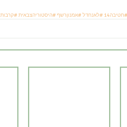
חטיבה14
#לאנחדל
#אמנוןרשף
#היסטוריהצבאית
#קרבותה