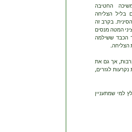
לאחר עצירת המצרים, המשיכה החטיבה 
בקרבות השריון הקשים ובהם בליל הצליחה 
במרחב טרטור-עכביש והחווה הסינית. בקרב זה 
רשף עם טנק החפ"ק ונגמ"ש קציני המטה מנסים 
גם לשלוט וגם לשרוד. המחיר הכבד ששילמה 
רשף מתאר בדקדקנות את הקרבות, אך גם את 
תחושותיו כמפקד ואת התלבטויותיו כמנהיג, איפה להיות, איך להוביל כאשר היחידות נקרעות לגזרים, 
 היסטורי ואישי על קרבות מלחמת יום הכיפורים. לא קל לקריאה, אבל מומלץ למי שמתעניין 