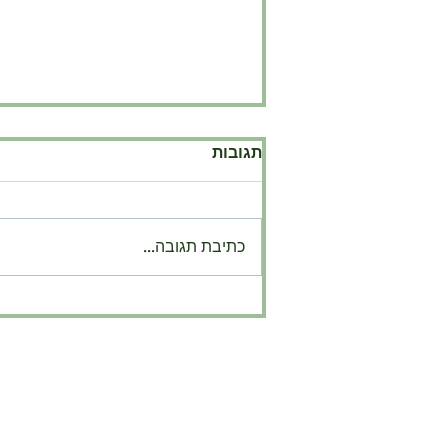
תגובות
כתיבת תגובה...
על העיוורון והשוקולד