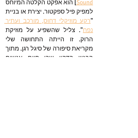
Sound
] הוא אפקט הקלטה המיוחס 
למפיק פיל ספקטור. יצירת או בניית 
"
רקע מוזיקלי דחוס, מורכב ועתיר 
נפח
". צליל שהשפיע על מוזיקת 
הרוק. זו הייתה התחושה שלי 
מקריאת סיפורה של סיגל רגן. מתוך 
הבניין הדהוי שבו חיים אנשים 
אפורים ובלתי נראים נבנים קירות 
עזים וצבעוניים. 
#ספר
 - נובלה קצרה על שיפוצים, 
שירה, הפחד מבדידות ונחמה. 
מומלץ.
תקראו, תשפצו, תכתבו ותהיו 