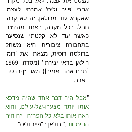
מצטט את עצמי. לא? בכל מקרה 
אחרי 'פייר וליס' אמרתי לעצמי 
שאקרא עוד מרולאן. זה לא קרה. 
חבל. בכל מקרה, באחד מהימים 
כאשר עוד לא קלטתי שנסיעה 
בתחבורה ציבורית היא משחק 
ברולטה רוסית, מצאתי את 'רומן 
רולאן בראי יצירתו' (מסדה, 1969 
[תרם אהרן אמיר]) מאת זן-ברטרן 
בארר.
"
אבל היה דבר אחד שהיה מדכא 
אותו יותר מצערו-של-עולם, והוא 
ראה אותו בלא כל הפרזה - זה היה 
הטימטום
." רולאן ב"פייר וליס"