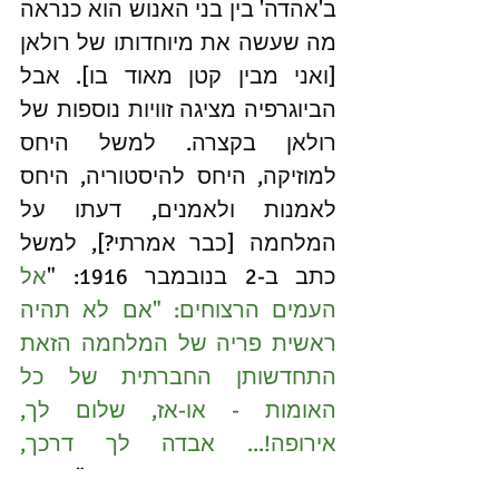
ב'אהדה' בין בני האנוש הוא כנראה 
מה שעשה את מיוחדותו של רולאן 
[ואני מבין קטן מאוד בו]. אבל 
הביוגרפיה מציגה זוויות נוספות של 
רולאן בקצרה. למשל היחס 
למוזיקה, היחס להיסטוריה, היחס 
לאמנות ולאמנים, דעתו על 
המלחמה [כבר אמרתי?], למשל 
כתב ב-2 בנובמבר 1916: "
אל 
העמים הרצוחים: "אם לא תהיה 
ראשית פריה של המלחמה הזאת 
התחדשותן החברתית של כל 
האומות - או-אז, שלום לך, 
אירופה!... אבדה לך דרכך, 
בבית-קרבות את מבוססת
". ועוד 