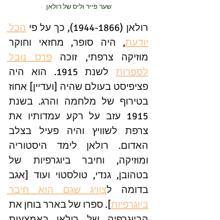
שער פייר וליס של רולאן
רולאן (1944-1866), כך על פי 
הכל 
יודעת
, היה 
סופר
, 
מחזאי
 וחוקר 
מוזיקה
צרפתי
, זוכה 
פרס נובל 
לספרות
 לשנת 
1915
. הוא היה 
פציפיסט בעולם שהיה [ועדיין] אחוז 
בטירוף של מלחמה והרג. בשנת 
1915 עזב על רקע עמדותיו את 
צרפת לשוויץ והיה פעיל בצלב 
האדום. רולאן לימד היסטוריה 
ומוזיקה, וחיבר ביוגרפיות של 
בטהובן, גנדי, טולסטוי ועוד [אגב 
בדומה ל
צוויג שגם הוא חיבר 
ביוגרפיות
]. ספרו של בארר בוחן את 
הביוגרפיה של רולאן באמצעות 