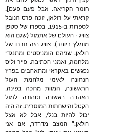
קצין חינוך ראשי לספק להם את 
חומר הקריאה. אבל פעם פעם]. 
קראתי על רולאן, זוכה פרס הנובל 
לספרות ב-1915, בספרו של סטפן 
צוויג - העולם של אתמול (שגם הוא 
מומלץ ביותר). צוויג היה חברו של 
רולאן. שניהם הומניסטים ומתנגדי 
מלחמה, ואמני הכתיבה. פייר וליס 
נפגשים באקראי ומתאהבים בפריז 
הנתונה לאימי מלחמת העול 
הראשונה, המוות מחכה בפינה. 
האהבה ראשונה וטהורה למול 
הקטל והישחתות המוסרית. זה היה 
יכול להיות בנלי, אבל לא אצל 
רולאן." המצב מדרדר, אם אני 