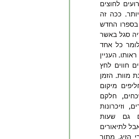
כתיבת היסטוריה של אירועים לחוצים 
טראומטיים היא קשה ביותר. ככה זה 
כפי שכותב עמירם אזוב בספרו החדש 
' בצטטו את מעוזיה סגל באשר 
. כלומר כל אחד 
רואה את הרשומון מזווית ראותו. העניין 
הופך מורכב כאשר העדים חווים לחץ 
עצום כמו בעת קרב וסכנת מוות. הזמן 
משנה קצבו, דברים מחליפים מיקום 
ולוח זמנים, חלקם נשכחים, חלקם 
מדומים, רובם לא ברורים, וזיכרונות 
מתערבבים ומתערבלים גם שעות 
מעטות לאחר שוך הירי. אבל לתיאורים 
מגובה תל החזה, מאחורי הזיג, מתוך 