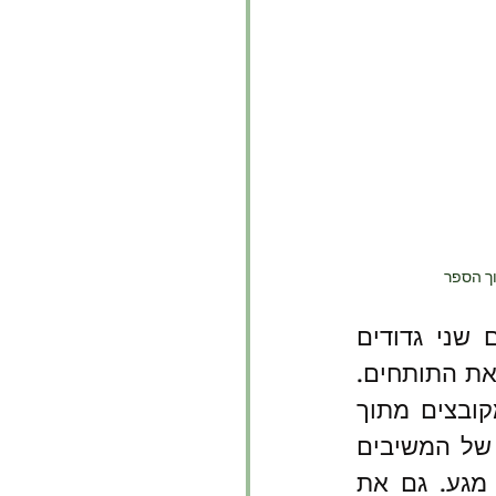
ך הספר
חיילים. רגע לפני הפוגת חג המולד, בערך באחת בלילה, פורצים שני גדודים 
מהרג'ימנט למוצב בסיוע ירי מרגמות ומקלעים רב במגמה להשמיד את התותחים. 
מרשל מתאר את הקרבות שניהלו יחידים, חוליות וכוחות קטנים מקובצים מתוך 
אנשי החי"ר והארטילריה כנגד התוקפים. את ההלם וההתאוששות של המשיבים 
באש ושל המש"קים אשר מקבצים סביבם לוחמים ונעים לקראת מגע. גם את 