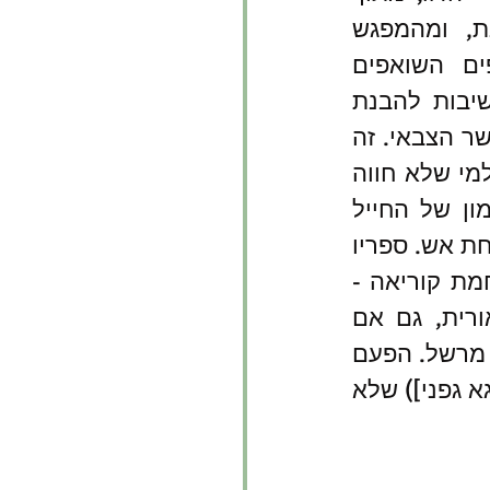
השוחה, דרך עין הכוונת, ומהמפגש 
הפיזי הברוטלי של גופים השואפים 
להרוג זה את זה, יש חשיבות להבנת 
נפש האדם, ולא רק בהקשר הצבאי. זה 
העוסק בניסיון להמחיש למי שלא חווה 
את שדה הקרב באמצעות הקריאה, שהיא אמצעי נוסף בכלי האימון של החייל 
התמחה בתחקור ובכתיבה על האנשים מול ותחת אש. ספריו 
, ממלחמת קוריאה - 
גבעת קדל-חזיר ומקרבות וייטנאם הם דוגמה מצוינת ליכולת תיאורית, גם אם 
הקורא מתלבט מה היה, מה נברא בדמיון המתוחקר, ומה בדמיונו של מרשל. הפעם 
אספתי את 'ציפור - קרב לילה בויאטנאם' (מערכות, 1972 [תרגום שרגא גפני]) שלא 