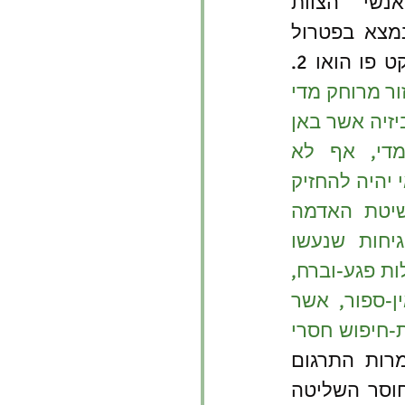
קרקעיים, אש ואוויר. אנשי "הצוות 
הכחול" של פלוגה ג' הנמצא בפטרול 
נכנסים לכפר שנראה שקט פו הואו 2. 
זה היה איזור מרוחק מדי 
מבסיסה הראשי של הדיביזיה אשר באן 
קא ודליל באוכלוסיה מדי, אף לא 
בתושבים עוינים, משכדאי יהיה להחזיק 
בו או לרוקנו לגמרי בשיטת האדמה 
החרוכה. על כן, כל הגיחות שנעשו 
לתוכו נשאו אופי של פעולות פגע-וברח, 
ובאו בעקבות אזעקות אין-ספור, אשר 
על פי רוב הוליכו למסעות-חיפוש חסרי 
" [עמ' 111].  למרות התרגום 
העציצי, ניתן להבין את חוסר השליטה 