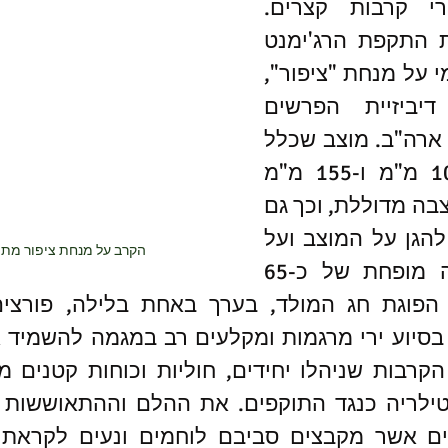
בספר שני תיאורי קרבות קצרים. 
הראשון מתאר את התקפת הרג'ימנט 
ה-22 הצפון ויטנאמי על מנחת "ציפור", 
מוצב חוץ של דיביזיית הפרשים 
הראשונה של צבא ארה"ב. מוצב שכלל 
סוללות תותחי 105 מ"מ ו-155 מ"מ 
ואנשי הצוותים במצבה מדוללת, וכך גם 
כוח החי"ר שנועד להגן על המוצב ועל 
הקרב על מנחת ציפור מתו
התותחים - פלוגה מופחת של כ-65 