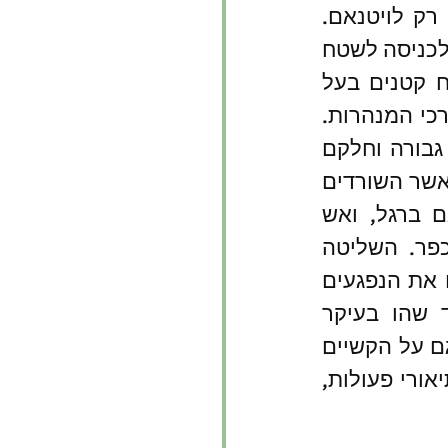
האמריקנית בשטח, וכן את בעיית המודיעין. דברים שאינם ייחודיים רק לויטנאם. 
כניסתה של המחלקה הכחולה לסריקת הכפר השקט מדי הופכת מיד לכניסה לשטח 
השמדה. המ"מ נהרג, כיתות, חוליות ובודדים מפוצלים בתאי השטח קטנים בעל 
טווח ראייה קצר, ואש ה"אויב נעלם" פוגעת בהם מצמרות האש ומחרכי המנהרות. 
גם כאן מתאר מרשל את פעולות החיילים והסמלים שחלקם מגלים גבורה וחלקם 
חושפים התנהגות של אי עשייה ופעולה במוד של הישרדות אישית. כאשר השורדים 
נסוגים מחוץ לכפר, מרוכזים כוחות נוספים באמצעות מסוקים וגם ברגל, ואש 
ארטילרית ואווירית ללחימה באויב שרק בודדים מאנשיו נצפים בכפר. השליטה 
המוחלטת בסביבות הכפר, באוויר והיתרון המוחלט בכוח לא מונעים את הנפגעים 
וגם את חמיקת מרבית 200 לוחמי האויב. אלה מתברר בדיעבד שהו בעיקר 
במנהרות, במה שמכונה בימינו התווך התת-הקרקעי. מרשל מצביע גם על הקשיים 
של איתור פתחי המנהרות ועל אתגרי הלחימה בתוכן. זאת בנוסף לתיאורי פעולות, 