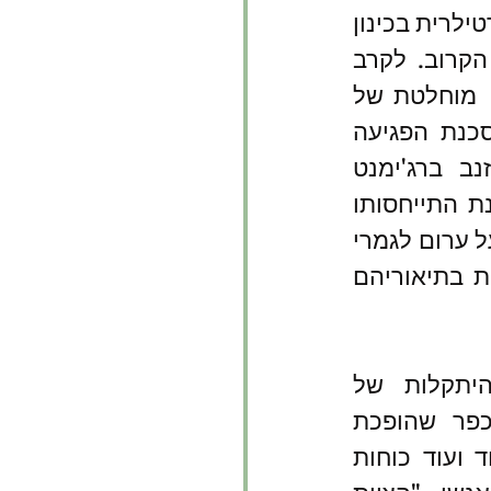
המאבק של אנשי התותחים לשמור על הקנים ובכלל זה השבת אש ארטילרית בכינון 
 - 'כוורת' המפזר חצי מתכת לטווח הקרוב. לקרב 
הרב-ממדי [יהיה מה שזה יהיה] נוספת העליונות האווירית הכמעט  מוחלטת של 
צבא ארה"ב. למרות הקשיים שמערימים מזג האוויר, אש הנ"מ וסכנת הפגיעה 
בעמיתים, מסוקי קרב ומסוקי סער חמושים מסייעים בעיקר לזנב ברג'ימנט 
הצפון-ויטנאמי הנסוג. מעבר לתיאור הקרב המפוזר והכאוטי, מעניינת התייחסותו 
של מרשל להתנהגות הלוחמים ולזיכרונם מהקרב. למשל, חובש הפועל ערום לגמרי 
אחרי שמדיו הוצתו מרימון זרחן ואיננו שם לב לכך, או אי התייחסות בתיאוריהם 
הסיפור השני מתאר היתקלות של 
פטרול מחלקתי בתוך כפר שהופכת 
לקרב ממושך השואב עוד ועוד כוחות 