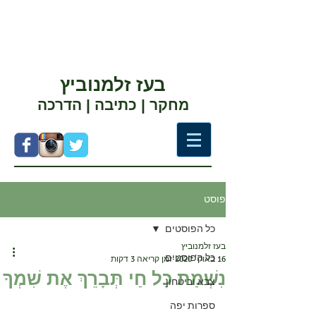
בעז זלמנוביץ
מחקר | כתיבה | הדרכה
פוסט
כל הפוסטים
בעז זלמנוביץ
כל הפוסטים
16 באוק׳ 2020
זמן קריאה 3 דקות
נִשְׁמַת כָּל חַי תְּבָרֵךְ אֶת שִׁמְךָ
צבא וביטחון
ספרות יפה