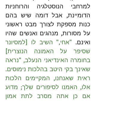
למרחבי הנוסטלגיה והרוחניות 
הדומיינת, אבל דומה שיש בהם 
כנות מספקת לצורך מבט ראשוני 
על מסורות, מנהגים ואנשים שהיו 
ואינם. 
"אחי," השיב לו [למסיונר 
שסיפר על האמונה הנוצרית] 
בחומרה האינדיאני הנעלב, "נראה 
שאינך בקי היטב בהלכות נימוסים. 
ראית שאנחנו, המקיימים הלכות 
אלו, האמנו לסיפורים שלך; מדוע 
אם כן אתה מסרב לתת אמון 
בשלנו?"
 [עמ' 67].
#ספר
 על מנהגים ואמונה של 
האינדיאנים בצפון אמריקה שנכתב 