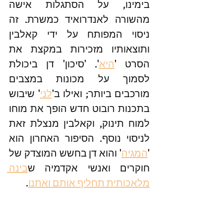
בימינו, על הסתגלות אישה 
מהשורה לאנדרואיד כמשרת. זה 
ניסוי המפותח על ידי קאלבין 
ותוצאותיו מזכירות במקצת את 
הסרט '
היא
'. 'סיכון' דן ביכולת 
לסמוך על מכונות במצבים 
מורכבים ביותר; ואילו ב'
לני
' שיבוש 
בתכנות רובוט חדש הופך את מוחו 
למוח תינוק, וקאלבין מנצלת זאת 
לניסוי נוסף. הסיפור האחרון הוא 
'
המגיה
' והוא דן בחשש המוצדק של 
חוקרים ואנשי אקדמיה ש
בינה 
מלאכותית תחליף אותם ואתנו
.
#ספר
 של גאון, הבוחן סוגיות של 