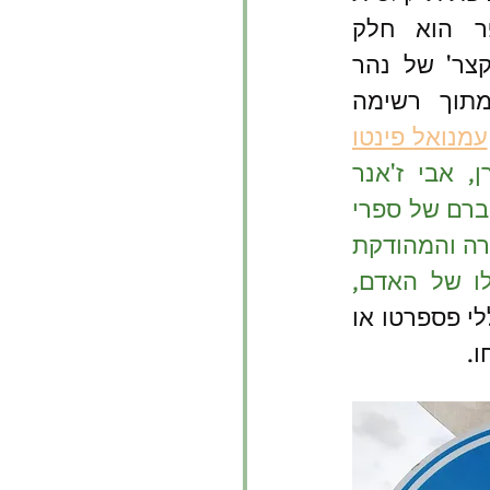
בתרגומה העברי. הספר הוא חלק 
מהסדרה 'קלסי צרפתי קצר' של נהר 
ספרים, ובחרתי אותו מתוך רשימה 
עמנואל פינטו
ז'ול ורן, אבי ז'אנר 
המדע הבדיוני, שבכתביו הקדים וחזה את הטכנולוגיה המודרנית, מחברם של ספרי 
הרפתקאות זכורים לטוב, מוצג לנו עכשיו בפנים אחרות. בנובלה הקצרה והמהודקת 
"אדם הנצחי" הוא פילוסוף פסימיסט התוהה בערוב ימיו על גורלו של האדם, 
" ואכן אין בספר את מעללי פספרטו או 
ו.