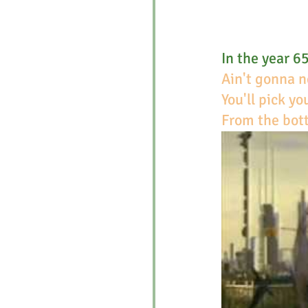
In the year 6
Ain't gonna 
You'll pick y
From the bott