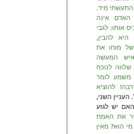
עם זאת, התעשתי מיד. 
עליונותו האמיתית של האדם אינה 
להשתלט על הטבע, להביס אותו: לגבי 
אדם חושב, עליונות זו היא להבין, 
להחזיק במיקרוקוסמוס של מוחו את 
היקום הענק כולו; ולאיש המעשה 
פירושה לשמור על נפש שלווה לנוכח 
התקוממותו של החומר, משמע לומר 
לו: "להשמיד אותי, אדרבה! להוציא 
". העניין השני, 
הוא באמת שאלה מוסבכת - הוא מה מטרת האדם עלי אדמות, האם יש לגזע 
אזי, כדי להכיר את האמת 
המוחלטת, תיוותר בעיה אחרונה זו לפותרה: "אדם זה, אדון העולם, מי הוא? מאין 