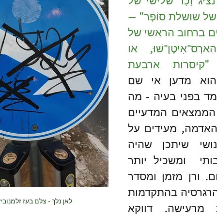
כלומר "הדוקטור, נציג זָכָר שלישי של 
הדור המאה ואחת של שושלת סוֹפְר" — 
פסע בצעדים איטיים ברחוב הראשי של 
בָּזִידְרָה, בירת הַארְס־אִיטֶן־שׁוּ, או 
במילים אחרות "קיסרות ארבעת 
". הזרטוג הוא מדען אי שם 
בעתיד הרחוק העומד בפני בעיה - מה 
מוצאו של האדם. הממצאים המדעיים 
שנחפרו ממעמקי האדמה, מעידים על 
הימצאות מין אנושי שיתכן שהיה 
מפותח יותר, תרבותי  ומשכיל יותר 
מהאדם המצוי כיום. ורן מזמן ומסדר 
לזרטוג המוטרד מהרגרסיה בהתקדמות 
לאן נלך - צלם בעז זלמנובי
האנושית, תגלית מרעישה. דווקא 