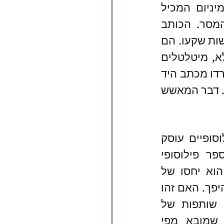
בחפירות בנייה בחצר ביתו הוא מגלה קפסולה מהעבר. גליל אלומיניום המכיל 
שרידי מגילה או ספר מהעבר. לאחר מלאכה מורכבת מתפענח המסר. הכותב 
מתאר את הישרדותה של חבורה קטנה לאחר שכדור הארץ רעד והיבשות שקעו. הם 
נאספים מאי זעיר שנותר ממקסיקו על ידי ספינה ששרדה באורח פלא, מיטלטלים 
חודשים ארוכים עד שפוגשים חוף יבשה חדשה שעלתה. בקטעים ששרדו מכתב היד 
מתוארים מעשי ההישרדות הפיזיים והדעיכה התרבותית והידע המדעי. דבר המאשש 
בכמה וכמה נושאים פילוסופיים עוסק 
הספר, אם כי אין זה ספר פילוסופי 
באופן כתיבתו. הראשון הוא יחסו של 
האדם לטבע, ואולי גם ההיפך. האם זהו 
מאבק או שמה נדרשת שותפות של 
האדם עם הטבע, כפי שמובא מפי 