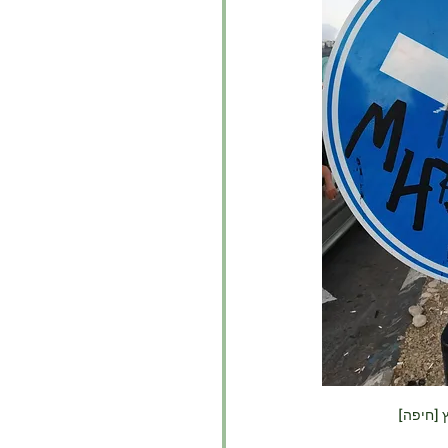
ץ [חיפה]