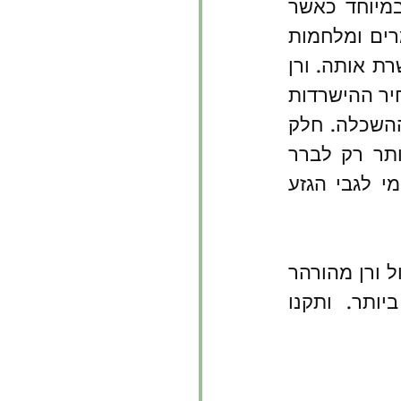
". במיוחד כאשר 
תכלית זו, אם קיימת, אליבא ורן בכלל עומדת על בסיס מאבקים מרים ומלחמות 
ממושכות, אשר רק כניעה זמנית של חלק מהגזעים האנושיים מאפשרת אותה. ורן 
' (נהר ספרים, 2017) סבור שמחיר ההישרדות 
הפיזי יהיה יגבה מההישרדות התרבותית-רוחנית, מהידע המדעי ומההשכלה. חלק 
. נותר רק לברר 
ולחשוב האם ורן שחזה קדמה טכנולוגית ומדעית אופטימי או פסימי לגבי הגזע 
 מעורר מחשבה על תכלית האנושות ומקומה במרחב ובזמן. ז'ול ורן מהורהר 
איננו פחות טוב מסופר ההרפתקאות והמדע הבדיוני. מומלץ ביותר. ותקנו 