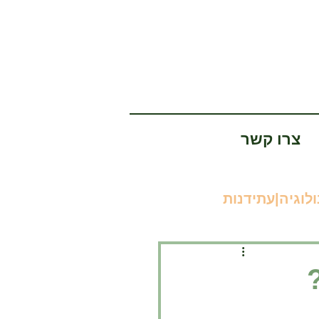
צרו קשר
לוגיה|עתידנות