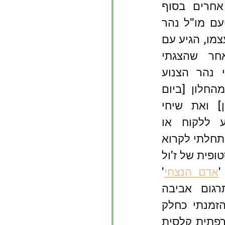
תכננתי לקרוא ספרים אחרים בסוף 
השבוע, אבל השליח מטעם מו"ל נהר 
ספרים ראובן מירן, הוא עצמו, הגיע עם 
הספרים שרכשתי, ולאחר שהצגתי 
בגאווה את אוסף ספרי נהר הצנוע 
שצברתי, וגם את הנוף מהחלון [ביום 
טוב רואים את החרמון] ואת שיחי 
החצילים, ולאחר שנסע ללקוח או 
לקוחה מרוצים נוספים, התחלתי לקרוא 
את הנובלה הקצרה הדיסטופית של ז'ול 
'
אדם הנצחי
' 
(נהר ספרים, 2014 [תרגום אביבה 
ברק-הומי]). את הספר הזמנתי כחלק 
ממגמה לקרוא ספרות צרפתית קלסית 