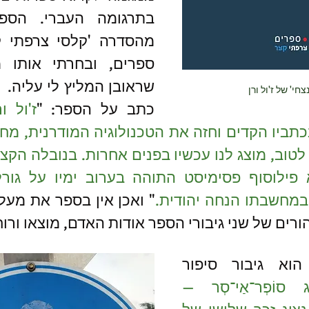
שראובן המליץ לי עליה.  
חי' של ז'ול ורן
כתב על הספר: "
במחשבתו הנחה יהודית.
ורים של שני גיבורי הספר אודות האדם, מוצאו ורוח
הגיבור הראשון, הוא גיבור סיפור 
הזַרְטוֹג סוֹפְר־אַי־סְר — 