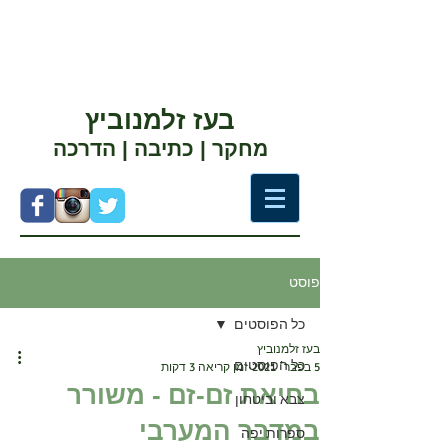
בעז זלמנוביץ
מחקר | כתיבה | הדרכה
פוסט
כל הפוסטים
בעז זלמנוביץ
כל הפוסטים
5 בפבר׳ 2021
זמן קריאה 3 דקות
בחיאת זם-זם - משורר
צבא וביטחון
במדבר המערבי
ספרות יפה