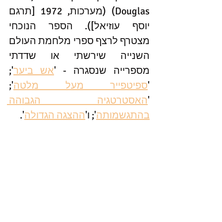
Douglas) (מערכות, 1972 [תרגם 
יוסף עוזיאל]). הספר הנוכחי 
מצטרף לרצף ספרי מלחמת העולם 
השנייה שירשתי או שדדתי 
מספרייה שנסגרה - '
אש ביער
'; 
'
ספיטפייר מעל מלטה
'; 
'
האסטרטגיה הגבוהה 
בהתגשמותה
'; ו'
ההצגה הגדולה
'.