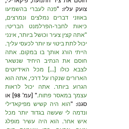
חוסם את ציר התנועה, פיקאדילי, 
צועק עליו: "
פנה לעברי בהשמיעו 
באוזני דברים נמלצים ונמרצים, 
כיאות לחבר-הפרלמנט הבריטי: 
"אתה קצין צעיר וכושל ביותר, אינני 
יכול לתת ביטוי עז יותר לכעסי עליך. 
הייתי הורג אותך בו במקום. אתה 
חוסם את הנתיב היחיד שנשאר 
לצבא כולו [...] מכל האידיוטים 
הארורים שנקרו על דרכי, אתה הוא 
הגרוע ביותר. אתה יכול לראות 
עצמך במאסר פתוח.
" [עמ' 98] או 
סגנו: "
הוא היה קשיש מפיקאדילי 
ונדמה לי שעשה בגדוד יותר מכל 
איש אחר. הוא היה עשיר מופלג 