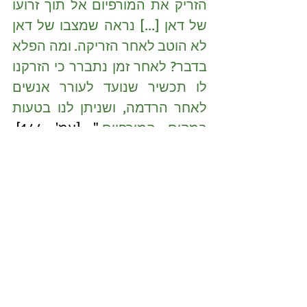
הזריק את המורפיום אל תוך זרועו 
של דאן [...] נראה שמצבו של דאן 
לא הוטב לאחר הזריקה. ומה הפלא 
בדבר? לאחר זמן נתברר כי הזרקנו 
לו תכשיר שנועד לעורר אנשים 
לאחר הרדמה, ושניתן לנו בטעות 
במקום המורפיום.
" [עמ' 144]. 
בספר תיאורי הווי של יחידת חזית, 
אבל גם תיאורי קרבות של 
המחלקה והטנק הבודד מבלי כחל 
ושרק וביבשות בהירה.
"How to Kill"?
Now in my dial of glass appears
the soldier who is going to die.