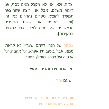
יצליח. ולא, אני לא מקבל ממנו כסף, אני 
דווקא משלם, אבל אני רוצה שההוצאה 
תמשיך להוציא ספרים נהדרים כמו זה. 
[ומכיוון שקניתי את ששת הספרים 
הראשונים של מפה לאוזן, צפו להצפה 
בסקירות].
#ספר
 של הנרי ג'יימס שעדיין לא קראתי 
ממנו, אבל בעקבותיו אקרא. על אהבה, על 
אכזבה ועל זיכרון. מומלץ ביותר.
תקראו ותהיו נחמדים. ממש.
ויש גם 
שיר
#הנריגיימס
#יומנושלבןחמישים
#תשענשמות
#פירנצה