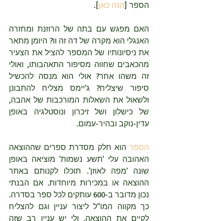
הספר [
הנה כאן
]. 
האם מפגש עם בתה של הרוזנת ומחזרה 
האנגלי הוא מקרה של דה זה וו? היומן מתאר 
את ניסיונותיו של המספר להציל את הצעיר 
מהכאבים שחווה מסיפור התאהבותו, ואולי 
זה משהו אחר? אולי הוא מנסה להכשיל 
סיפור שיצליח? ג'יימס מצליח להתבונן 
ולשאול את השאלות המורכבות של אהבה, 
של כישלון ושל זיכרון ונוסטלגיה באופן 
עדין-נוקב ובהיר-עמום. 
הספר
 הוא חלק מסדרת ספרים שההוצאה 
האהובה עלי 'תשע נשמות' מוציאה באופן 
שונה 'מפה לאוזן'. תוכלו לקנותם באתר 
ההוצאה או במכירות מיוחדות. אם הבנתי 
נכון מדובר ב-600 עותקים לכל ספר בסדרה. 
כך מקווה המו"ל ליצור עניין וגם להצליח 
לקיים את ההוצאה. ולי יש עניין רב שזה 