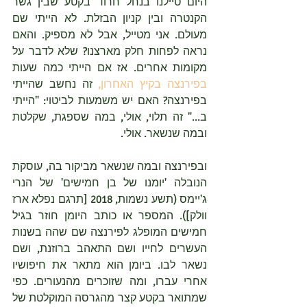
היום טיילנו בנחל חרוד בקטע שבין גשר 
הקנטרה ובין קניון הבזלת. לא הייתי שם 
מעולם. אני מטייל, אבל לא מספיק. והאם 
נראה לפחות חלק מארצנו? שלא לדבר על 
מקומות אחרים. אז אם הייתי כמה שעות 
בפירנצה בקיץ האחרון,
 זה נחשב שהייתי 
בפירנצה? האם יש משמעות לביטוי: "הייתי 
ב..." זה תלוי, אולי, במה שספגת, שקלטת 
ובמה שנשאר. אולי.
ובפירנצה ובמה שנשאר מביקור בה, עוסקת 
הנובלה 'יומנו של בן חמישים' של הנרי 
ג'יימס (תשע נשמות, 2018 [תרגם נפלא ארז 
וולק]). המספר או כותב היומן חוזר בגיל 
חמישים המופלג לפירנצה שם שהה בשנות 
העשרים לחייו ושם התאהב ברוזנת, ושם 
נשאר לבו. ביומן הוא מתאר את חיפושיו 
אחרי עברו, ומה שזוכרים מהנעורים. כפי 
שמתואר בקטע קצר מהגרסה המוקלטת של 