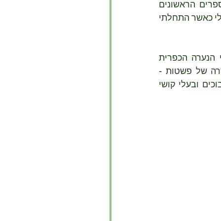
אחת ההגדרות של 'פשטני' ב'המלון העברי המרכז' של אבן-שושן [שהוא אחד הספרים הראשונים 
שקניתי או אולי קבלתי מתנה מאמא?] - 'פשוט ובלתי-מעמיק, שטחי'. זה היה החשד שלי כאשר התחלתי 
אבל ככל שהעמקתי בעונות השנה המסמלות ומלוות את חלקי הספר אודות מרי הנערה הכפרית 
הצולעת שנשלחת לשמש בביתו של הכומר הכפרי, חשבתי שהכוונה לאחת ההגדרה של פשטות - 
'תכונתו של הדבר הפשוט, חסר כל סבוך וקשי'. אבל מסתבר שלא כך, הדברים סבוכים ובעלי קושי 