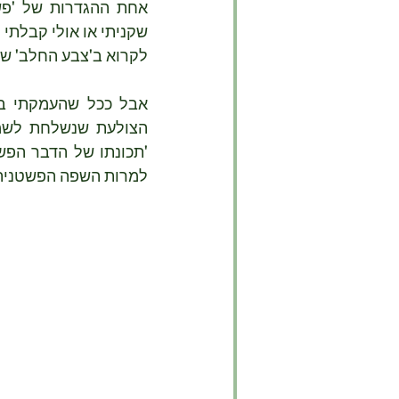
לקרוא ב'צבע החלב' של נל ליישון (תשע
למרות השפה הפשטנית