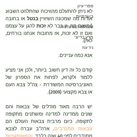
ספרי עיון
לא ניתן להתעלם מהוויכוח שהתלהט השבוע 
ביוגרפיות
אודות מה שמכונה השיוויין 
בנטל
 או בחובה 
(ומשום מה, זו כבר לא 
זכות
 להגן על עצמנו 
טכנולוגיה|עתידנות
ואם זו לא זכות, אז מחובות אנחנו בורחים, 
מדע בדיוני
לא?). 
ניר עוז
אנא כמה עניינים.
קודם כל זה דיון חשוב ביותר, ולכן אני מציע 
ללמוד ולקרוא, לפחות את הספרון של 
האוניברסיטה המשודרת - צה"ל צבא העם 
או צבא מקצועי (2009).
יש הרבה מאוד מודלים של צבאות והם 
שונים ממדינה למדינה ומשתנים מתקופה 
לתקופה. כיום מרבית צבאות העולם הם 
צבאות מתנדבים
. ארה"ב עברה לצבא 
מתנדבים לפני 40 שנה בלבד, 
והמשמעויות