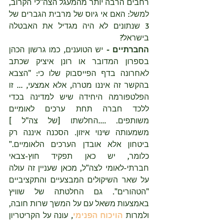
רחבים הרבה יותר מהמעגל הצה"לי הקרוב, 
למשל: האם אי גיוס של מרבית הגברים של 
3 שנתונים לא היה מגדיל את האבטלה 
בישראל?
החברתיים -
 יש הטוענים, כמו גרשון הכהן 
בספרון המדובר או רונן איציק שכתב 
לאחרונה בדף הפייסבוק שלו כי: "הצבא 
בהקשר זה איננו מטרה, אלא אמצעי, ... זו 
הפלטפורמה היחידה שיש למדינה בכדי 
ללכד חברה תחת ערכים לאומיים 
משותפים. ....החלשתו [של צה"ל ] 
משמעותה שינוי איזון. הסכנה איננה רק 
ביטחון אלא אובדן הערכים הלאומיים." 
כלומר, יש כאן תפקיד חוץ-צבאי 
חברתי-לאומי לצה"ל, מכאן שעניין זה עולה 
על שאר השיקולים המבצעיים והתקציביים 
"הטהורים". גם החלטתה של שוויץ 
באמצעות משאל עם על המשך שרות חובה, 
ולמרות 
הויכוח הפנימי
, עונה על הקריטריון 