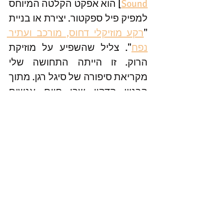
Sound
] הוא אפקט הקלטה המיוחס 
למפיק פיל ספקטור. יצירת או בניית 
"
רקע מוזיקלי דחוס, מורכב ועתיר 
נפח
". צליל שהשפיע על מוזיקת 
הרוק. זו הייתה התחושה שלי 
מקריאת סיפורה של סיגל רגן. מתוך 
הבניין הדהוי שבו חיים אנשים 
אפורים ובלתי נראים נבנים קירות 
עזים וצבעוניים. 
#ספר
 - נובלה קצרה על שיפוצים, 
שירה, הפחד מבדידות ונחמה. 
מומלץ.
תקראו, תשפצו, תכתבו ותהיו 