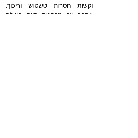
וקשות חסרות טשטוש וריכוך. 
#ספר
 על מלחמת קיום בעולם 
שחרב. מילים ותמונות שחובטות. 
מומלץ ביותר. גם ב'פלופ' ספרים 
נותנים יתרון, ואתכם הקריאה 
תעשה נחמדה. ויש גם 
שיר
 וגם. 
אתמול ראינו ב-VOD את  סרט 
הארגנטיני-ספרדי 'סיפורים פרועים' 
של הבמאי דמיאן סיפרון. אותו מוח 
קודח של פינדו וביסיו. מומלץ. 