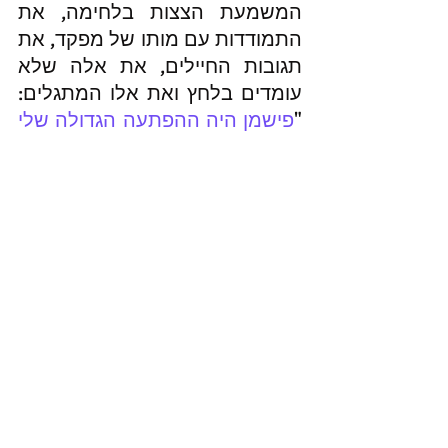
המשמעת הצצות בלחימה, את 
התמודדות עם מותו של מפקד, את 
תגובות החיילים, את אלה שלא 
עומדים בלחץ ואת אלו המתגלים: 
"
פישמן היה ההפתעה הגדולה שלי 
במלחמה הזאת. עם כל ההופעה 
'השקופה' שלו, הוא דווקא הוכיח 
את עצמו כגבר לעניין...
"[עמ' 45]. 
במבט לאחור, בדברים שנוספו 
לאחר 30 שנים, מציג שחר את 
לקחיו מהמלחמה. הוא מתאר את 
הקושי של הנתק, שהיה לסוללה 
מהמתרחש ומתמונת המצב: 
"
בפועל שימשנו 'קבלן ייצור אש 
ארטילרית' בלי חיבור עמוק 
למשימות ולמשמעויות. חוסר 
המידע הזה והניתוק מהמקורות 