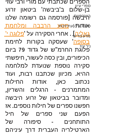
הספרים שכתבתי עם מורי ורבי עוזי 
ספרי עיון
בן-שלום ב'ביבשה' ביטאון זרוע 
ביוגרפיות
היבשה [פורסמה גם רשומה שלנו 
אודות 
מסע הרבבה ומלחמת 
טכנולוגיה|עתידנות
גאליה
] . אחרי הסקירה על '
פלוגה י' 
מדע בדיוני
בסופה
' שעסקה בקורות לחימת 
ניר עוז
פלוגת החרמ"ש של גדוד 79 ביום 
הכיפורים, ובין כסה לעשור, חיפשתי 
סקירה נוספת שנועדת למלחמה 
ההיא. מכיוון שכתבנו רבות, ועוד 
נכתוב כאן, אודות החילות 
המתמרנים - הרגלים והשריון, 
ומדובר בביטאון של זרוע היבשה 
חפשנו ספרים של חילות נוספים. אז 
הפעם שני ספרים של חיל 
התותחנים - סיפורה של 
הארטילריה העברית דרך עיניהם 