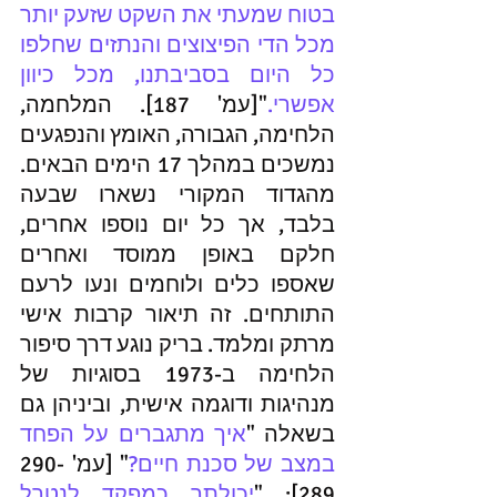
בטוח שמעתי את השקט שזעק יותר 
מכל הדי הפיצוצים והנתזים שחלפו 
כל היום בסביבתנו, מכל כיוון 
אפשרי.
"[עמ' 187]. המלחמה, 
הלחימה, הגבורה, האומץ והנפגעים 
נמשכים במהלך 17 הימים הבאים. 
מהגדוד המקורי נשארו שבעה 
בלבד, אך כל יום נוספו אחרים, 
חלקם באופן ממוסד ואחרים 
שאספו כלים ולוחמים ונעו לרעם 
התותחים. זה תיאור קרבות אישי 
מרתק ומלמד. בריק נוגע דרך סיפור 
הלחימה ב-1973 בסוגיות של 
מנהיגות ודוגמה אישית, וביניהן גם 
בשאלה "
איך מתגברים על הפחד 
במצב של סכנת חיים?
" [עמ' 290-
289]: "
יכולתך כמפקד לנטרל 