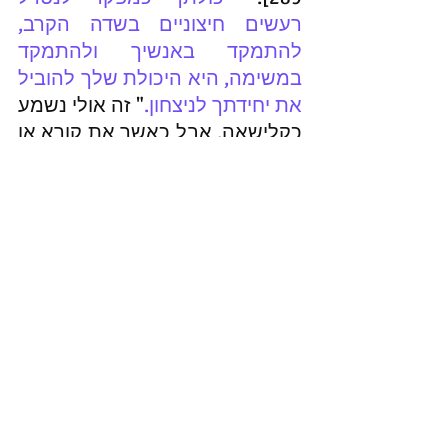
רעשים חיצוניים בשדה הקרב, 
להתמקד באנשיך ולהתמקד 
במשימה, היא היכולת שלך להוביל 
את יחידתך לניצחון.
" זה אולי נשמע 
כקלישאה, אבל כאשר את קורא או 
שומע את בריק מתבהר שזה שלא 
בקלישאה מדובר, אלא דרך 
מחשבה. קצרה היריעה והספר 
מתאר את המשך חייו של בריק 
אחרי המלחמה, חזרתו לצבא קבע 
ותפקידיו הצבאיים והאזרחים, וגם 
את הטיעונים נגד תרבותו של צה"ל. 
גם חייו האישיים מתוארים, כולל 
מותו הטרגי של בנו בכורו ליאור. 
השכול האישי, כך נדמה, מתחבר 
לקשר של בריק למשפחות 