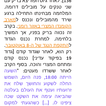
136]. לאחר גיוס חפוז יצא בריק עם 
שני טנקים על מובילים דרומה. 
המלחמה מבחינתו התחילה ברגע 
שירד מהמובילים ונכנס ל
מארב 
הקומנדו המצרי באזור רומני
. בקרב 
זה נכווה בריק בפניו, אך המשיך 
בלחימה. למחרת נכנס הגדוד 
ל
התקפת הנגד של ה-8 באוקטובר
. 
רק הוא, לאחר שגדוד קודם [גדוד 
19 בפיקוד עדיני] נכנס קודם 
ומתחם המצרי והוכה. בסוף הקרב 
לאחר ששרדו מעטים: "
השעה 
הייתה 18:00, פנה היום, השמש 
החלה לשקוע והחושך שלח את 
זרועותיו ועטף את העולם בעלטה 
שהביאה עימה את השקט שכה 
ציפינו לו. [...] כשהגעתי למקום 