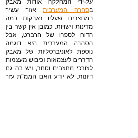
על-ידי המחלקה אודות מאבק 
ב
סהרה המערבית
 אזור עשיר 
במחצבים שעליו נאבקות כמה 
מדינות וישויות. כמובן אין קשר בין 
הדוח לספרו של הרברט, אבל 
הסהרה המערבית היא דוגמה 
נוספת לאוניברסליות של מאבק 
הדררים לעצמאות וכיבוש מעצמות 
לצורכי מחצבים וסחר, ויש בה גם 
דיונות. לא יודע האם הממ"ת עזר 
לפלורליזם של המודיעין במדינת 
ישראל, אבל אין ספק שקבלנו 
תרגום איכותי לספר מורכב, מאתגר 
ומהנה. 
#ספר
 קלאסיקה של מד"ב 
שמביאה חשיבה מזרח תיכונית 