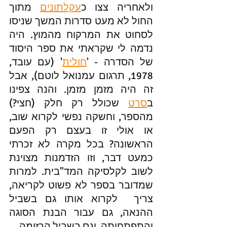
ולאחריה צצו כ
עקלתונים
 מתוך 
החול לא מעט סדרות המשך שניסו 
לסחוט את המרקוח מהמוץ. היה 
נדמה לי שקראתי את ספר היסוד 
של הסדרה - '
חולית
' (עם עובד, 
1978, תרגום עמנואל לוטם), אבל 
זה היה מזמן מזמן. והנה צפינו 
ב
סרט
 שכולל רק חלק (חצי?) 
מהספר, וחשקה נפשי לקרוא שוב, 
או אולי זו בעצם רק הפעם 
הראשונה? בכל מקרה לא זכרתי 
כמעט דבר, וזו הזדמנות מצוינת 
לשוב לקלסיקה המד"בית. למרות 
שמדובר בספר לא פשוט לקריאה, 
צריך  לקרוא אותו גם בשביל 
ההנאה, גם עבור הבנת הסוגה 
והתפתחותה, וגם בשביל הרזומה.