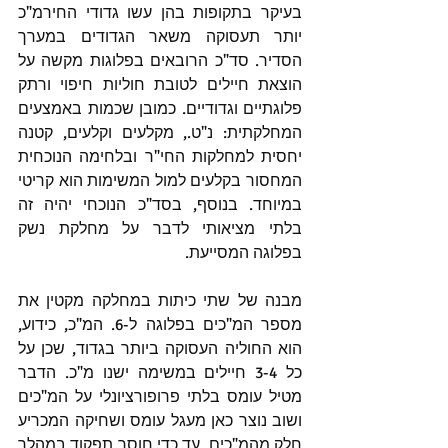
בעיקר בתקופות בהן עשו גדודי החירמ"כ 
יותר תעסוקה משאר הגדודים במערך 
הסדיר. סד"כ הרובאים בפלוגות מקשה על 
הוצאת חיילים לטובת חוליות חיפוי ורתק 
פלוגתיים וגדודיים. כמובן שכמות באמצעים 
המחלקתית: נ"ט., מקלעים וקלעים, קטנה 
יחסית למחלקות החי"ר ובלחימה הנוכחית 
המחסור בקלעים למול המשימות הוא קריטי 
במיוחד. בנוסף, בסד"כ הנוכחי יהיה זה 
בלתי מציאותי לדבר על מחלקת נשק 
בפלוגה המסייעת.
מבנה של שתי כיתות במחלקה מקטין את 
מספר המ"כים בפלוגה ל-6. המ"כ, כידוע, 
הוא החוליה העסוקה ביותר בגדוד, שכן על 
כל 3-4 חיילים במשימה ישנו מ"כ. הדבר 
מטיל עומס בלתי פרופורציונלי על המ"כים 
ושוב נוצר כאן מעגל עומס ושחיקה המכריע 
חלק מהמ"כים, עד כדי חוסר תפקוד במהלך 