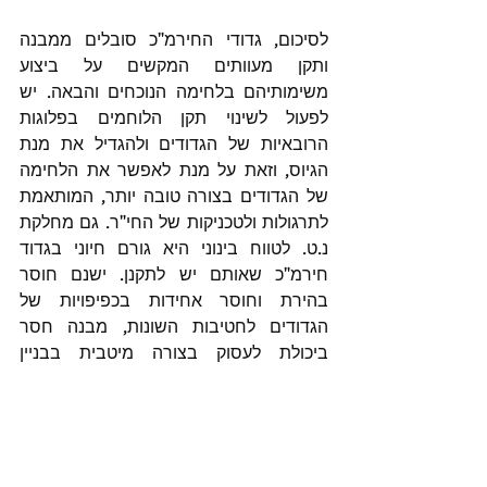
לסיכום, גדודי החירמ"כ סובלים ממבנה 
ותקן מעוותים המקשים על ביצוע 
משימותיהם בלחימה הנוכחים והבאה. יש 
לפעול לשינוי תקן הלוחמים בפלוגות 
הרובאיות של הגדודים ולהגדיל את מנת 
הגיוס, וזאת על מנת לאפשר את הלחימה 
של הגדודים בצורה טובה יותר, המותאמת 
לתרגולות ולטכניקות של החי"ר. גם מחלקת 
נ.ט. לטווח בינוני היא גורם חיוני בגדוד 
חירמ"כ שאותם יש לתקנן. ישנם חוסר 
בהירת וחוסר אחידות בכפיפויות של 
הגדודים לחטיבות השונות, מבנה חסר 
ביכולת לעסוק בצורה מיטבית בבניין 
ובהכשרת הכוח. ישנו, אם כן, צורך לאפשר 
לחטיבות להם כפופים הגדודים מבנה מטה 
מתאים. המודל הרצוי הוא הכפפת גדוד 
החירמ"כ לחטיבת טנקים סדירה כדוגמת 
"חרוב" ו"דוכיפת", ובמידה והדבר איננו 