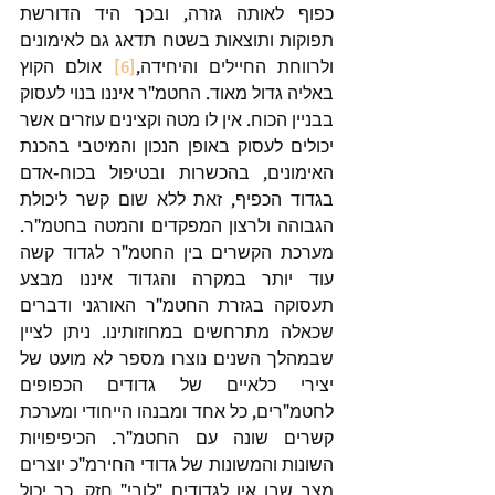
כפוף לאותה גזרה, ובכך היד הדורשת 
תפוקות ותוצאות בשטח תדאג גם לאימונים 
ולרווחת החיילים והיחידה,
[6]
 אולם הקוץ 
באליה גדול מאוד. החטמ"ר איננו בנוי לעסוק 
בבניין הכוח. אין לו מטה וקצינים עוזרים אשר 
יכולים לעסוק באופן הנכון והמיטבי בהכנת 
האימונים, בהכשרות ובטיפול בכוח-אדם 
בגדוד הכפיף, זאת ללא שום קשר ליכולת 
הגבוהה ולרצון המפקדים והמטה בחטמ"ר. 
מערכת הקשרים בין החטמ"ר לגדוד קשה 
עוד יותר במקרה והגדוד איננו מבצע 
תעסוקה בגזרת החטמ"ר האורגני ודברים 
שכאלה מתרחשים במחוזותינו. ניתן לציין 
שבמהלך השנים נוצרו מספר לא מועט של 
יצירי כלאיים של גדודים הכפופים 
לחטמ"רים, כל אחד ומבנהו הייחודי ומערכת 
קשרים שונה עם החטמ"ר. הכיפיפויות 
השונות והמשונות של גדודי החירמ"כ יוצרים 
מצב שבו אין לגדודים "לובי" חזק. כך יכול 