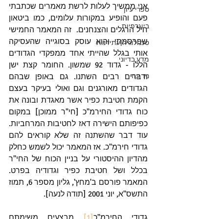
אני ממשיך לעלות לרשת מאמרים שכתבתי 
ספרי עיון
פעם והופיע במקורות עלומים, כמו ביטאון 
ביוגרפיות
חיל הרגלים והצנחנים.  זה המאמר החמישי 
שפרסמתי והוא עוסק בסוגייה שהעסיקה 
טכנולוגיה|עתידנות
אותי בגלל שהייתי אחד ממפקדי הגדודים 
מדע בדיוני
הללו - גדוד 92 שמשון. החומר קצת ישן 
ניר עוז
ודברים רבים השתנו. גם באופן שבהם 
הגדודים מאורגנים וגם ואולי בעיקר בעצם 
הקמת חטיבת כפיר אשר מאגדת ובונה את 
כוח גדודי החירמ"כ [חי"ר ממוכן] במקום 
כפיפותם הישירה דאז לחטיבות המרחביות. 
עוד דבר שהשתנה זה שלא קוראים להם 
גדודי חירמ"כ. אז המאמר יכול לשמש כחלק 
מהדיון ההיסטורי על בניין הכוח של החי"ר 
בכלל ושל חטיבת כפיר וגדודיה בפרט. 
המאמר פורסם ב'מחץ', גליון מספר 6, תמוז 
התשס"א, יוני 2001 [תודה לנעה].
גדודי החירמ"כ
[1]
 מבצעים משימתם 