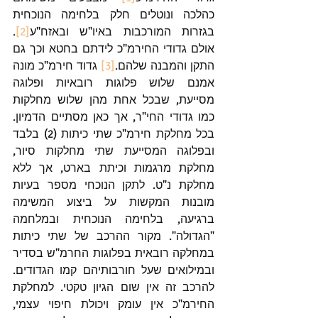
כהלכה ונוטלים חלק בלחימה הנוכחית 
בגזרות המורכבות באיו"ש ובאזח"ע
[2]
. 
אולם גדודי החירמ"כ לידתם בחטא וכך גם 
התקן והמבנה שלהם.
[3]
 גדוד חירמ"כ מונה 
אמנם שלוש פלוגות רובאיות ופלוגה 
מסייעת, שבכל אחת מהן שלוש מחלקות 
כמו גדודי החי"ר, אך כאן מסתיים הדמיון. 
בכל מחלקת חירמ"כ שתי כיתות (2) בלבד 
ובפלוגה המסייעת שתי מחלקות סיור, 
מחלקת מרגמות וכיתת בארט, אך ללא 
מחלקת נ"ט. לתקן הנוכחי מספר בעיות 
מובנות המקשות על ביצוע המשימה 
ברגיעה, בלחימה הנוכחית ובמלחמה 
"הגדולה". מקור ההרכב של שתי כיתות 
במחלקה רובאית בפלוגות החרמ"ש בסדיר 
ובמילואים שעל חורבותיהם קמו הגדודים. 
להרכב זה אין שום הגיון טקטי. למחלקת 
החירמ"כ אין עומק ויכולת חיפוי עצמי, 