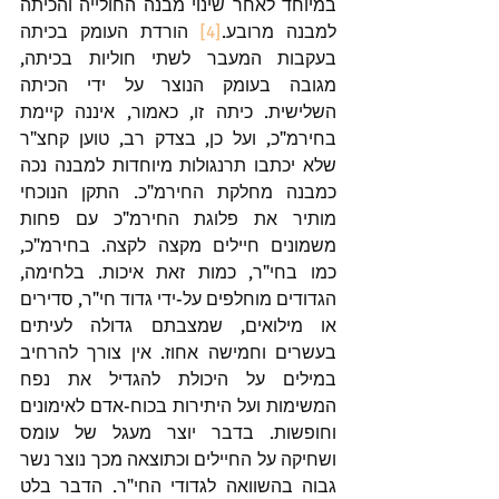
במיוחד לאחר שינוי מבנה החולייה והכיתה 
למבנה מרובע.
[4]
 הורדת העומק בכיתה 
בעקבות המעבר לשתי חוליות בכיתה, 
מגובה בעומק הנוצר על ידי הכיתה 
השלישית. כיתה זו, כאמור, איננה קיימת 
בחירמ"כ, ועל כן, בצדק רב, טוען קחצ"ר 
שלא יכתבו תרנגולות מיוחדות למבנה נכה 
כמבנה מחלקת החירמ"כ. התקן הנוכחי 
מותיר את פלוגת החירמ"כ עם פחות 
משמונים חיילים מקצה לקצה. בחירמ"כ, 
כמו בחי"ר, כמות זאת איכות. בלחימה, 
הגדודים מוחלפים על-ידי גדוד חי"ר, סדירים 
או מילואים, שמצבתם גדולה לעיתים 
בעשרים וחמישה אחוז. אין צורך להרחיב 
במילים על היכולת להגדיל את נפח 
המשימות ועל היתירות בכוח-אדם לאימונים 
וחופשות. בדבר יוצר מעגל של עומס 
ושחיקה על החיילים וכתוצאה מכך נוצר נשר 
גבוה בהשוואה לגדודי החי"ר. הדבר בלט 