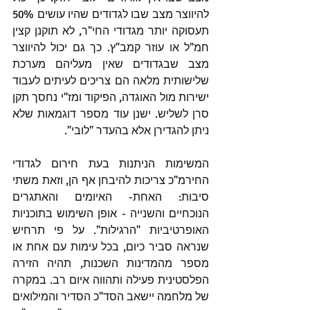
להיווצר מצב שבו לגדודים שהיו עושים 50% 
תעסוקה יותר מגדודי החי"ר, לא תוקנן קצין 
חמ"ל או עוזר קמב"ץ. כך גם יכול להיווצר 
מצב שבגדודים שאין מעליהם מערכת 
שלישותית מלאה הם צריכים לעיתים לעבוד 
ישירות מול האוגדה, הפיקוד ומז"י נחסך תקן 
סרן לשליש. ישנן עוד מספר דוגמאות שלא 
ניתן להגדירן אלא בהעדר "לובי".
המשימות הניתנות בעת חירום לגדודי 
החירמ"כ צריכות להיבחן אף הן, וזאת משתי 
סיבות: האחת- האיומים והאתגרים 
הנוכחיים והשנייה - אופן השימוש בתוכניות 
האופרטיביות "הרגילות". על פי תרחיש 
שנראה סביר כיום, בכל עימות עם אחת או 
מספר מהמדינות השכנות, תהיה הזירה 
הפלסטינית פעילה ותהווה איום רב. במקרה 
של מלחמה יישאב הסד"כ הסדיר והמילואים 