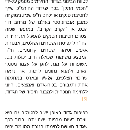
לטווח הבינוני בגדודי החירמ"כ מנומק על-ידי 
"חכמי התקן" בכך שגדוד החירמ"כ שייך 
לחטיבת טנקים או ילחם ת"פ שכזו. נימוק זה 
כמובן אנכרוניסטי בעולם של מרחב רווי 
הנ.ט. או "הקרב הקרוב". במתאר שכזה 
יצטרכו חטיבות הטנקים להפעיל את יחידות 
החי"ר לתפיסת השטחים השולטים, אבטחת 
אגפים וטיהור שטחים קדומניים. חי"ר 
המבצע משימות שכאלה חייב יכולות נ.ט. 
משופרות על מנת להגן על עצמו מטנקי 
האויב ולמנוע נתונים לויכוח, אך נראה 
שריכוז הצלפים, M-24 ובארט במחלקה 
אחת ותגבורם בכוח-אדם ואמצעים, חיוני 
ללחימה הנוכחית ולמבנה היסוד של הגדוד.
[5]
כפיפות גדוד באופן ישיר לחטמ"ר גם היא 
יוצרת בעיות מבניות. ישנו יתרון ברור בכך 
שגדוד העושה לחימתו בגזרה מסוימת יהיה 