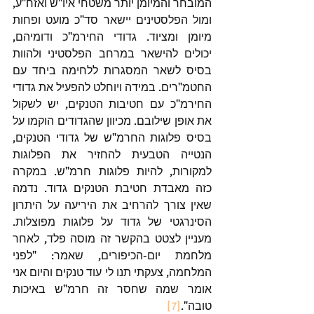
המובחר והמיומן יותר משטחי איו"ש ואזח"ע, 
ומול הפלסטינים יישאר סד"כ מועט ופחות 
מיומן ומציוד. גדודי החירמ"כ ודומיהם, 
יכולים להישאר במרחב הפלסטיני ולהוות 
בסיס לשאר המסגרות ללחימה ביחד עם 
החטמ"רים. במידה ויוחלט להפעיל את גדודי 
החירמ"כ עם חטיבות הטנקים, יש לשקול 
את אופן שילובם. מכיוון שהגדודים הוקמו על 
בסיס פלוגות החרמ"ש של גדודי הטנקים, 
הנטייה הטבעית להחזיר את הפלוגות 
למקורות, להיות פלוגות חרמ"ש. במקרה 
כזה מאבדת חטיבת הטנקים גדוד. נדמה 
שאין צורך להרחיב את היריעה על היתרון 
הסינרגטי של גדוד על פלוגות מפוצלות. 
מעניין לצטט בהקשר זה מוסה פלד, לאחר 
מלחמת יום-הכיפורים, שאמר: "לפני 
המלחמה, צעקתי תנו לי עוד טנקים והיום אני 
אומר שמה שחסר זה חרמ"ש באיכות 
טובה".
[7]