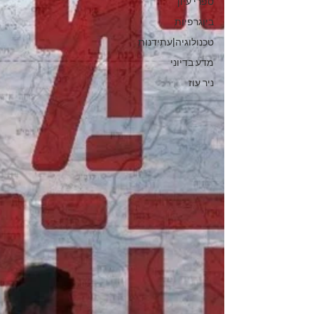
ספרי עיון
ביוגרפיות
טכנולוגיה|עתידנות
מדע בדיוני
ניר עוז